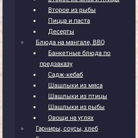
Второе из рыбы
Пицца и паста
Десерты
Блюда на мангале, BBQ
Банкетные блюда по
предзаказу
Садж-кебаб
Шашлыки из мяса
Шашлыки из птицы
Шашлыки из рыбы
Овощи на углях
Гарниры, соусы, хлеб