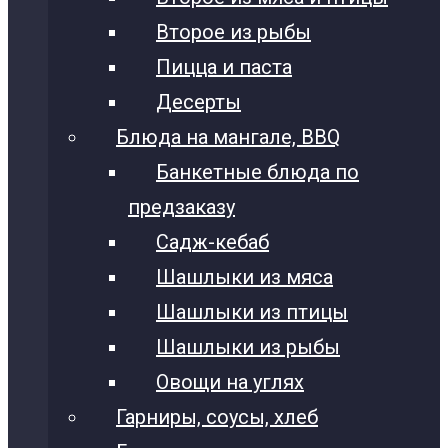
Второе из рыбы
Пицца и паста
Десерты
Блюда на мангале, BBQ
Банкетные блюда по
предзаказу
Садж-кебаб
Шашлыки из мяса
Шашлыки из птицы
Шашлыки из рыбы
Овощи на углях
Гарниры, соусы, хлеб