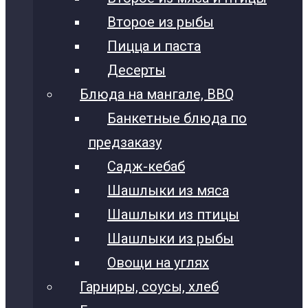
Второе из рыбы
Пицца и паста
Десерты
Блюда на мангале, BBQ
Банкетные блюда по
предзаказу
Садж-кебаб
Шашлыки из мяса
Шашлыки из птицы
Шашлыки из рыбы
Овощи на углях
Гарниры, соусы, хлеб