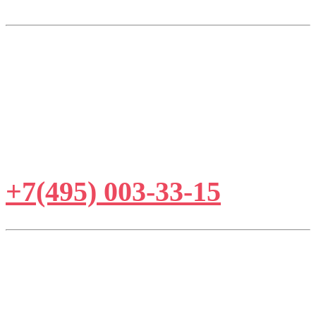
г.Москва, ул.Озерная,
д.52
координаты для навигатора:
+7(495) 003-33-15