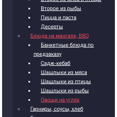
Второе из рыбы
Пицца и паста
Десерты
Блюда на мангале, BBQ
Банкетные блюда по
предзаказу
Садж-кебаб
Шашлыки из мяса
Шашлыки из птицы
Шашлыки из рыбы
Овощи на углях
Гарниры, соусы, хлеб