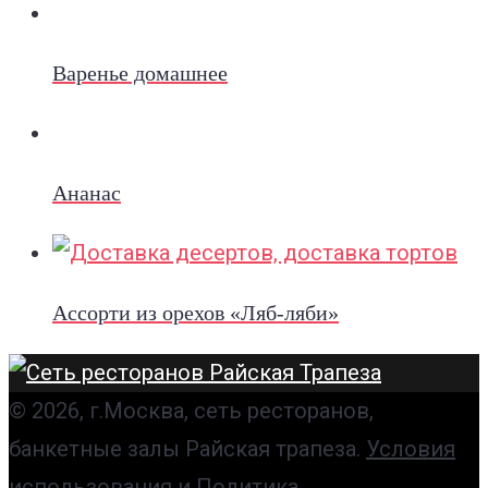
Варенье домашнее
Ананас
Ассорти из орехов «Ляб-ляби»
© 2026, г.Москва, сеть ресторанов,
банкетные залы Райская трапеза.
Условия
использования
и
Политика