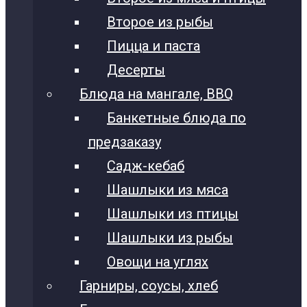
Второе из рыбы
Пицца и паста
Десерты
Блюда на мангале, BBQ
Банкетные блюда по
предзаказу
Садж-кебаб
Шашлыки из мяса
Шашлыки из птицы
Шашлыки из рыбы
Овощи на углях
Гарниры, соусы, хлеб