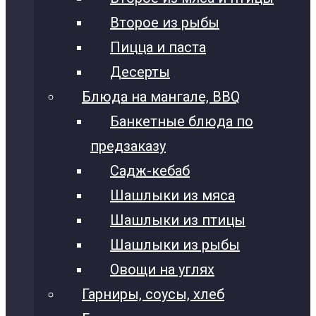
Второе из рыбы
Пицца и паста
Десерты
Блюда на мангале, BBQ
Банкетные блюда по
предзаказу
Садж-кебаб
Шашлыки из мяса
Шашлыки из птицы
Шашлыки из рыбы
Овощи на углях
Гарниры, соусы, хлеб