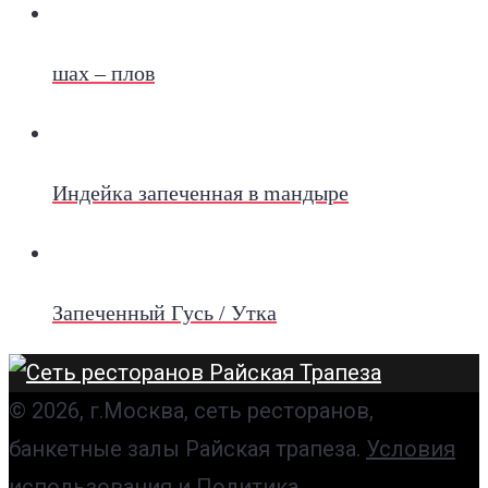
шах – плов
Индейка запеченная в mандыре
Запеченный Гусь / Утка
© 2026, г.Москва, сеть ресторанов,
банкетные залы Райская трапеза.
Условия
использования
и
Политика