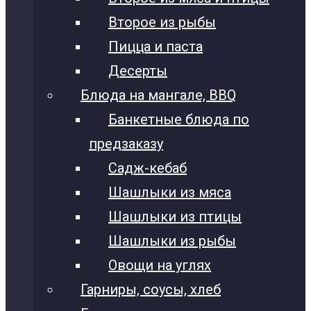
Второе из рыбы
Пицца и паста
Десерты
Блюда на мангале, BBQ
Банкетные блюда по
предзаказу
Садж-кебаб
Шашлыки из мяса
Шашлыки из птицы
Шашлыки из рыбы
Овощи на углях
Гарниры, соусы, хлеб