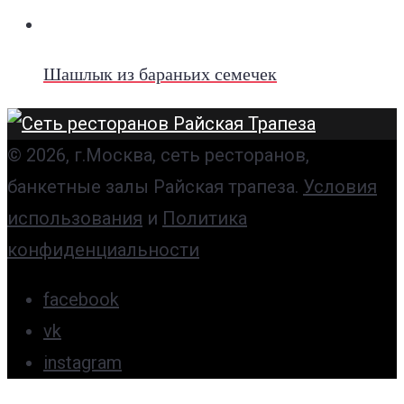
Шашлык из бараньих семечек
© 2026, г.Москва, сеть ресторанов,
банкетные залы Райская трапеза.
Условия
использования
и
Политика
конфиденциальности
facebook
vk
instagram