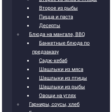
Второе из рыбы
Пицца и паста
Десерты
Блюда на мангале, BBQ
Банкетные блюда по
предзаказу
Садж-кебаб
Шашлыки из мяса
Шашлыки из птицы
Шашлыки из рыбы
Овощи на углях
Гарниры, соусы, хлеб