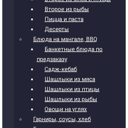
Второе из рыбы
Пицца и паста
Десерты
Блюда на мангале, BBQ
Банкетные блюда по
предзаказу
Садж-кебаб
Шашлыки из мяса
Шашлыки из птицы
Шашлыки из рыбы
Овощи на углях
Гарниры, соусы, хлеб