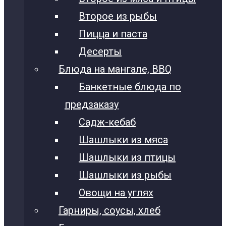
Второе из рыбы
Пицца и паста
Десерты
Блюда на мангале, BBQ
Банкетные блюда по
предзаказу
Садж-кебаб
Шашлыки из мяса
Шашлыки из птицы
Шашлыки из рыбы
Овощи на углях
Гарниры, соусы, хлеб