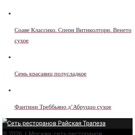
Соаве Классико. Спери Витиколтори. Венето
сухое
Семь красавиц полусладкое
Фантини Треббьяно д’Абруццо сухое
© 2026, г.Москва, сеть ресторанов,