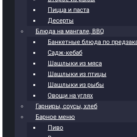
Пицца и паста
Десерты
Блюда на мангале, BBQ
Банкетные блюда по предзак
Садж-кебаб
Шашлыки из мяса
Шашлыки из птицы
Шашлыки из рыбы
Овощи на углях
Гарниры, соусы, хлеб
Барное меню
Пиво