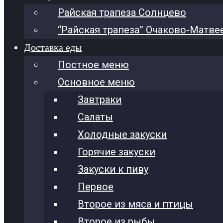
Райская трапеза Солнцево
“Райская трапеза” Очаково-Матве
Доставка еды
Постное меню
Основное меню
Завтраки
Салаты
Холодные закуски
Горячие закуски
Закуски к пиву
Первое
Второе из мяса и птицы
Второе из рыбы