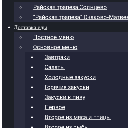
Райская трапеза Солнцево
“Райская трапеза” Очаково-Матве
Доставка еды
Постное меню
Основное меню
Завтраки
Салаты
Холодные закуски
Горячие закуски
Закуски к пиву
Первое
Второе из мяса и птицы
Второе из рыбы