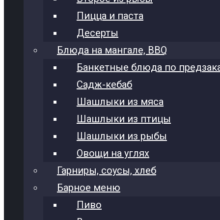
Пицца и паста
Десерты
Блюда на мангале, BBQ
Банкетные блюда по предзак
Садж-кебаб
Шашлыки из мяса
Шашлыки из птицы
Шашлыки из рыбы
Овощи на углях
Гарниры, соусы, хлеб
Барное меню
Пиво