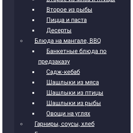
Второе из рыбы
Пицца и паста
Десерты
Блюда на мангале, BBQ
Банкетные блюда по
предзаказу
Садж-кебаб
Шашлыки из мяса
Шашлыки из птицы
Шашлыки из рыбы
Овощи на углях
Гарниры, соусы, хлеб