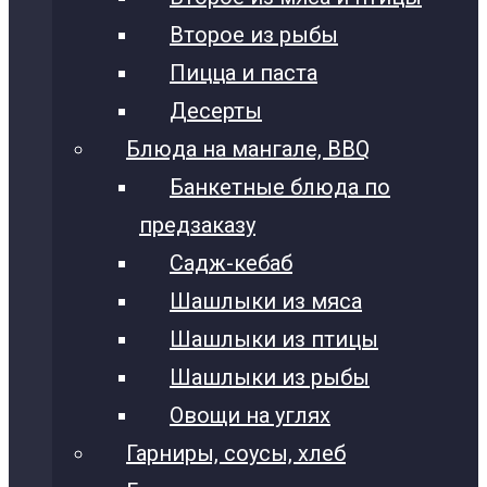
Второе из рыбы
Пицца и паста
Десерты
Блюда на мангале, BBQ
Банкетные блюда по
предзаказу
Садж-кебаб
Шашлыки из мяса
Шашлыки из птицы
Шашлыки из рыбы
Овощи на углях
Гарниры, соусы, хлеб