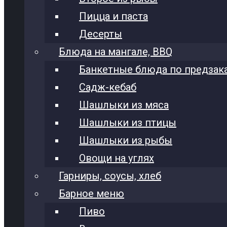
Пицца и паста
Десерты
Блюда на мангале, BBQ
Банкетные блюда по предзак
Садж-кебаб
Шашлыки из мяса
Шашлыки из птицы
Шашлыки из рыбы
Овощи на углях
Гарниры, соусы, хлеб
Барное меню
Пиво