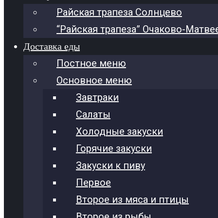
Райская трапеза Солнцево
“Райская трапеза” Очаково-Матве
Доставка еды
Постное меню
Основное меню
Завтраки
Салаты
Холодные закуски
Горячие закуски
Закуски к пиву
Первое
Второе из мяса и птицы
Второе из рыбы