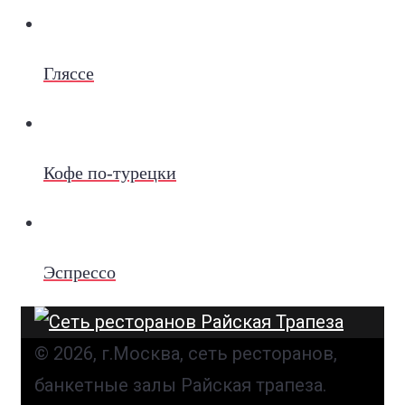
Гляссе
Кофе по-турецки
Эспрессо
© 2026, г.Москва, сеть ресторанов,
банкетные залы Райская трапеза.