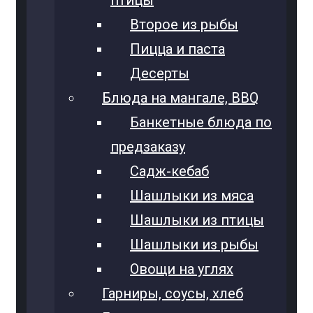
птицы
Второе из рыбы
Пицца и паста
Десерты
Блюда на мангале, BBQ
Банкетные блюда по
предзаказу
Садж-кебаб
Шашлыки из мяса
Шашлыки из птицы
Шашлыки из рыбы
Овощи на углях
Гарниры, соусы, хлеб