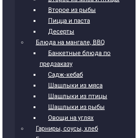
Второе из рыбы
Пицца и паста
Десерты
Блюда на мангале, BBQ
Банкетные блюда по
предзаказу
Садж-кебаб
Шашлыки из мяса
Шашлыки из птицы
Шашлыки из рыбы
Овощи на углях
Гарниры, соусы, хлеб