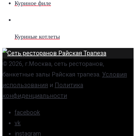
Куриное филе
Куриные котлеты
© 2026, г.Москва, сеть ресторанов,
банкетные залы Райская трапеза.
Условия
использования
и
Политика
конфиденциальности
facebook
vk
instagram